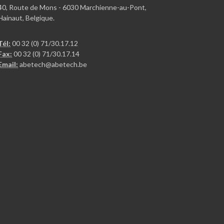
40, Route de Mons - 6030 Marchienne-au-Pont,
Hainaut, Belgique.
Tél:
00 32 (0) 71/30.17.12
Fax:
00 32 (0) 71/30.17.14
Email:
abetech@abetech.be