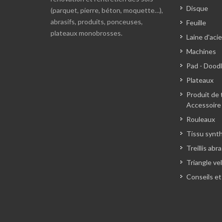
Disque
(parquet, pierre, béton, moquette…),
abrasifs, produits, ponceuses,
Feuille
plateaux monobrosses.
Laine d'acie
Machines
Pad - Dood
Plateaux
Produit de 
Accessoire
Rouleaux
Tissu synt
Treillis abra
Triangle ve
Conseils et