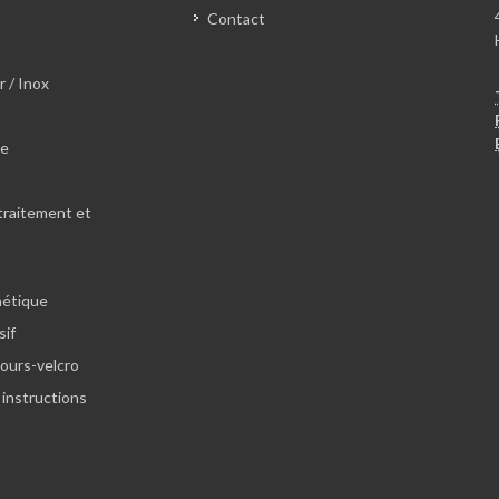
Contact
r / Inox
le
traitement et
hétique
sif
lours-velcro
 instructions