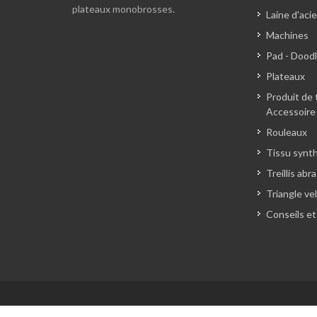
plateaux monobrosses.
Laine d'acie
Machines
Pad - Dood
Plateaux
Produit de 
Accessoire
Rouleaux
Tissu synt
Treillis abra
Triangle ve
Conseils et