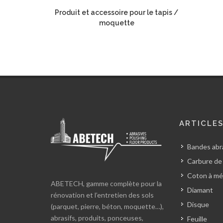
Produit et accessoire pour le tapis /
moquette
ARTICLE
Bandes abra
Carbure de
Coton à mé
ABETECH, gamme complète pour la
Diamant
rénovation et l’entretien des sols
Disque
(parquet, pierre, béton, moquette…),
abrasifs, produits, ponceuses,
Feuille