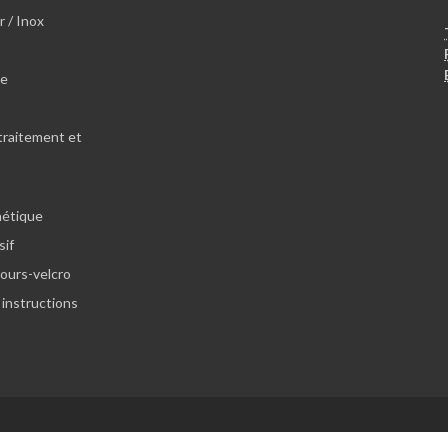
r / Inox
le
traitement et
hétique
sif
lours-velcro
 instructions