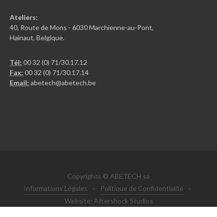
Ateliers:
40, Route de Mons - 6030 Marchienne-au-Pont,
Hainaut, Belgique.
Tél:
00 32 (0) 71/30.17.12
Fax:
00 32 (0) 71/30.17.14
Email:
abetech@abetech.be
Copyrights © ABETECH sa
Informations Légales
·
Politique de Confidentialité
·
Website: Aftershock Studios