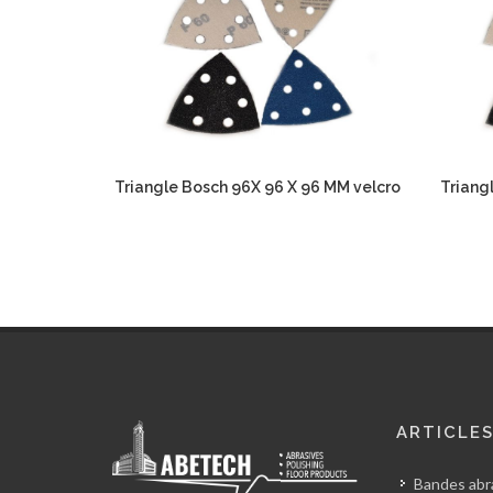
Triangle Bosch 96X 96 X 96 MM velcro
Triangl
ARTICLE
Bandes abra