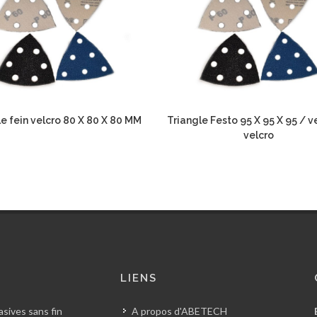
e fein velcro 80 X 80 X 80 MM
Triangle Festo 95 X 95 X 95 / v
velcro
S
LIENS
sives sans fin
A propos d'ABETECH