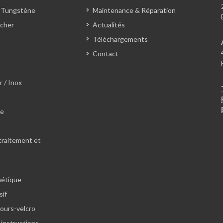
 Tungstène
Maintenance & Réparation
cher
Actualités
Téléchargements
Contact
r / Inox
le
traitement et
hétique
sif
lours-velcro
 instructions