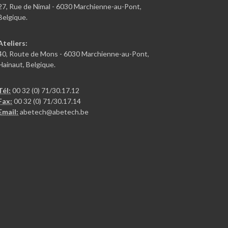
27, Rue de Nimal - 6030 Marchienne-au-Pont,
Belgique.
Ateliers:
40, Route de Mons - 6030 Marchienne-au-Pont,
Hainaut, Belgique.
Tél:
00 32 (0) 71/30.17.12
Fax:
00 32 (0) 71/30.17.14
Email:
abetech@abetech.be