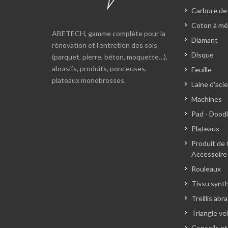
Carbure de
Coton à mé
ABETECH, gamme complète pour la
Diamant
rénovation et l’entretien des sols
Disque
(parquet, pierre, béton, moquette…),
abrasifs, produits, ponceuses,
Feuille
plateaux monobrosses.
Laine d'acie
Machines
Pad - Dood
Plateaux
Produit de 
Accessoire
Rouleaux
Tissu synt
Treillis abra
Triangle ve
Conseils et