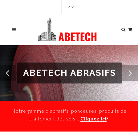
FR
ABETECH ABRASIFS
Notre gamme d'abrasifs, ponceuses, produits de
traitement des sols,..
Cliquez Ici