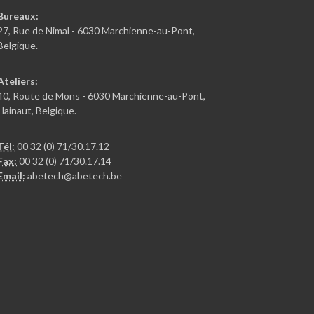
Bureaux:
27, Rue de Nimal - 6030 Marchienne-au-Pont,
Belgique.
Ateliers:
40, Route de Mons - 6030 Marchienne-au-Pont,
Hainaut, Belgique.
Tél:
00 32 (0) 71/30.17.12
Fax:
00 32 (0) 71/30.17.14
Email:
abetech@abetech.be