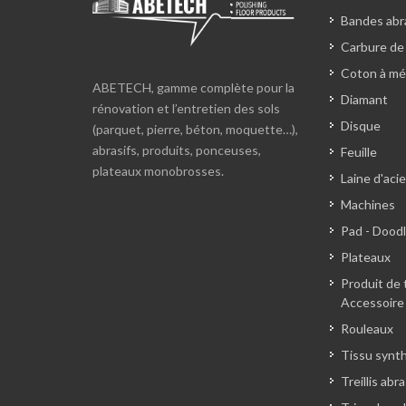
Bandes abra
Carbure de
Coton à mé
ABETECH, gamme complète pour la
Diamant
rénovation et l’entretien des sols
Disque
(parquet, pierre, béton, moquette…),
abrasifs, produits, ponceuses,
Feuille
plateaux monobrosses.
Laine d'acie
Machines
Pad - Dood
Plateaux
Produit de 
Accessoire
Rouleaux
Tissu synt
Treillis abra