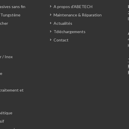
sives sans fin
A propos d'ABETECH
 Tungstène
Maintenance & Réparation
cher
Actualités
Téléchargements
Contact
r / Inox
le
traitement et
hétique
sif