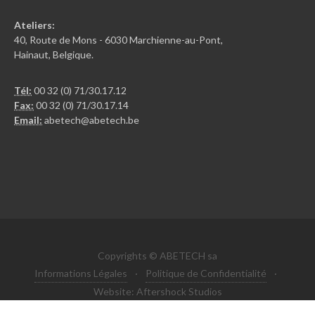
Ateliers:
40, Route de Mons - 6030 Marchienne-au-Pont,
Hainaut, Belgique.
Tél:
00 32 (0) 71/30.17.12
Fax:
00 32 (0) 71/30.17.14
Email:
abetech@abetech.be
Copyrights © ABETECH sa
Informations Légales
·
Politique de Confidentialité
·
Website: Aftershock Studios