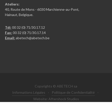
Ateliers:
40, Route de Mons - 6030 Marchienne-au-Pont,
Hainaut, Belgique.
Tél:
00 32 (0) 71/30.17.12
Fax:
00 32 (0) 71/30.17.14
Email:
abetech@abetech.be
Copyrights © ABETECH sa
Informations Légales
·
Politique de Confidentialité
·
Website: Aftershock Studios