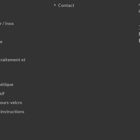
Contact
r / Inox
le
traitement et
hétique
sif
lours-velcro
 instructions