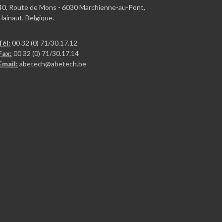
40, Route de Mons - 6030 Marchienne-au-Pont,
Hainaut, Belgique.
Tél:
00 32 (0) 71/30.17.12
Fax:
00 32 (0) 71/30.17.14
Email:
abetech@abetech.be