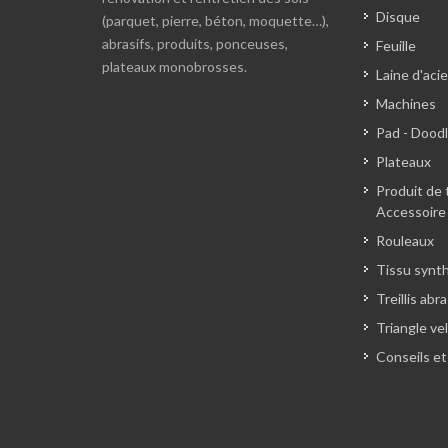
Disque
(parquet, pierre, béton, moquette…),
abrasifs, produits, ponceuses,
Feuille
plateaux monobrosses.
Laine d'acie
Machines
Pad - Dood
Plateaux
Produit de 
Accessoire
Rouleaux
Tissu synt
Treillis abra
Triangle ve
Conseils et