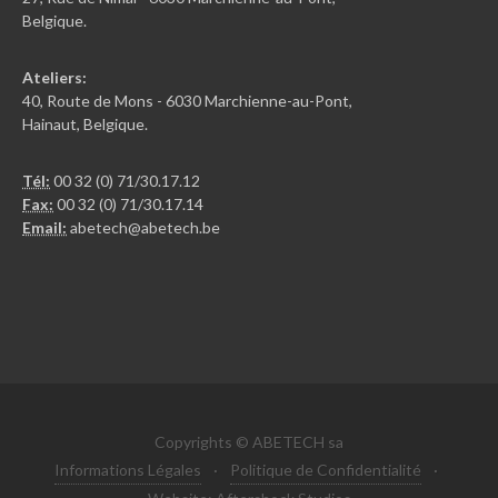
Belgique.
Ateliers:
40, Route de Mons - 6030 Marchienne-au-Pont,
Hainaut, Belgique.
Tél:
00 32 (0) 71/30.17.12
Fax:
00 32 (0) 71/30.17.14
Email:
abetech@abetech.be
Copyrights © ABETECH sa
Informations Légales
·
Politique de Confidentialité
·