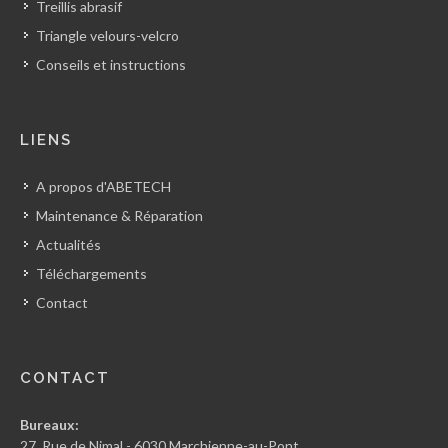
Treillis abrasif
Triangle velours-velcro
Conseils et instructions
LIENS
A propos d'ABETECH
Maintenance & Réparation
Actualités
Téléchargements
Contact
CONTACT
Bureaux:
27, Rue de Nimal - 6030 Marchienne-au-Pont,