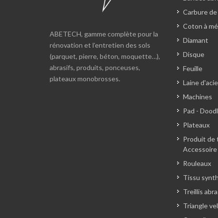
Carbure de
Coton à mé
ABETECH, gamme complète pour la
Diamant
rénovation et l’entretien des sols
Disque
(parquet, pierre, béton, moquette…),
abrasifs, produits, ponceuses,
Feuille
plateaux monobrosses.
Laine d'acie
Machines
Pad - Dood
Plateaux
Produit de 
Accessoire
Rouleaux
Tissu synt
Treillis abra
Triangle ve