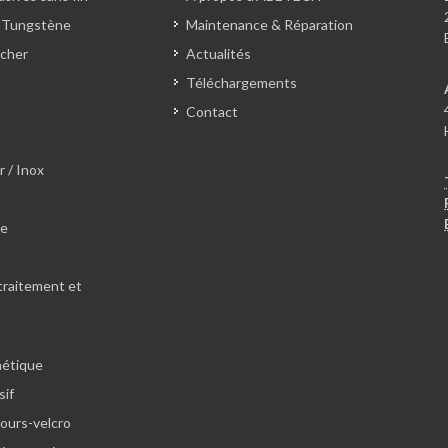
 Tungstène
Maintenance & Réparation
cher
Actualités
Téléchargements
Contact
r / Inox
le
traitement et
hétique
sif
lours-velcro