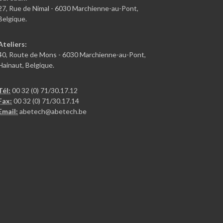
27, Rue de Nimal - 6030 Marchienne-au-Pont,
Belgique.
Ateliers:
40, Route de Mons - 6030 Marchienne-au-Pont,
Hainaut, Belgique.
Tél:
00 32 (0) 71/30.17.12
Fax:
00 32 (0) 71/30.17.14
Email:
abetech@abetech.be