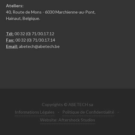
Ateliers:
40, Route de Mons - 6030 Marchienne-au-Pont,
Hainaut, Belgique.
Tél:
00 32 (0) 71/30.17.12
Fax:
00 32 (0) 71/30.17.14
Email:
abetech@abetech.be
Copyrights © ABETECH sa
Informations Légales
·
Politique de Confidentialité
·
Website: Aftershock Studios