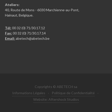
Ateliers:
40, Route de Mons - 6030 Marchienne-au-Pont,
Hainaut, Belgique.
Tél:
00 32 (0) 71/30.17.12
Fax:
00 32 (0) 71/30.17.14
Email:
abetech@abetech.be
Copyrights © ABETECH sa
Informations Légales
·
Politique de Confidentialité
·
Website: Aftershock Studios