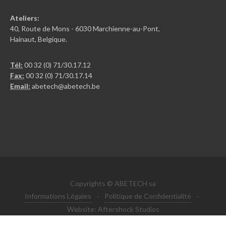
Ateliers:
40, Route de Mons - 6030 Marchienne-au-Pont,
Hainaut, Belgique.
Tél:
00 32 (0) 71/30.17.12
Fax:
00 32 (0) 71/30.17.14
Email:
abetech@abetech.be
Copyrights © ABETECH sa
Informations Légales
·
Politique de Confidentialité
·
Website: Aftershock Studios