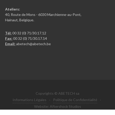
Ateliers:
40, Route de Mons - 6030 Marchienne-au-Pont,
Hainaut, Belgique.
Tél:
00 32 (0) 71/30.17.12
Fax:
00 32 (0) 71/30.17.14
Email:
abetech@abetech.be
Copyrights © ABETECH sa
Informations Légales
·
Politique de Confidentialité
·
Website: Aftershock Studios