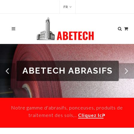
FR
ABETECH ABRASIFS
Notre gamme d'abrasifs, ponceuses, produits de
traitement des sols,..
Cliquez Ici