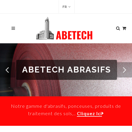
FR
ABETECH ABRASIFS
Notre gamme d'abrasifs, ponceuses, produits de
traitement des sols,..
Cliquez Ici