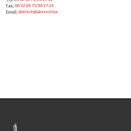
Fax:
00 32 (0) 71/30.17.14
Email:
abetech@abetech.be