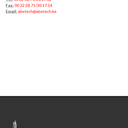
Fax:
00 32 (0) 71/30.17.14
Email:
abetech@abetech.be