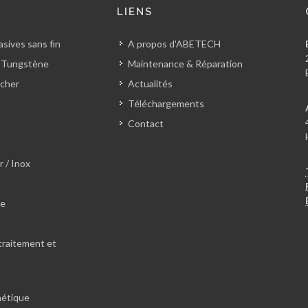
S
LIENS
sives sans fin
A propos d'ABETECH
 Tungstène
Maintenance & Réparation
cher
Actualités
Téléchargements
Contact
r / Inox
le
traitement et
hétique