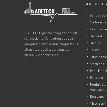
ARTICLE
Bandes abra
Carbure de
Coton à mé
ABETECH, gamme complète pour la
Diamant
rénovation et l’entretien des sols
Disque
(parquet, pierre, béton, moquette…),
abrasifs, produits, ponceuses,
Feuille
plateaux monobrosses.
Laine d'acie
Machines
Pad - Dood
Plateaux
Produit de 
Accessoire
Rouleaux
Tissu synt