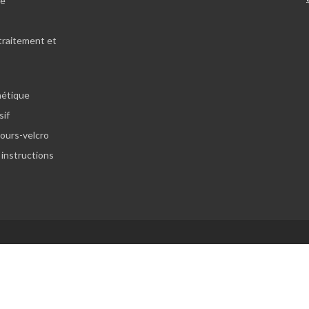
le
traitement et
hétique
sif
lours-velcro
 instructions
Website: Aftershock Studios