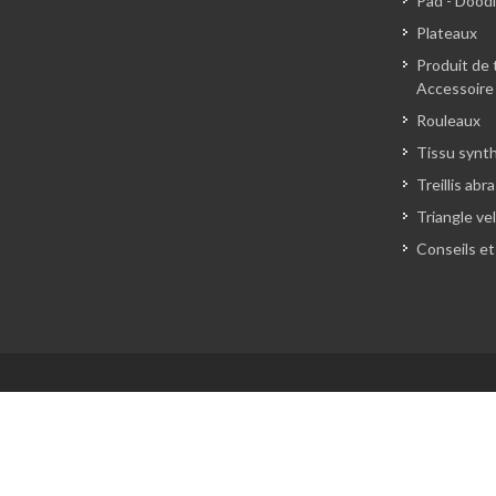
Pad - Dood
Plateaux
Produit de 
Accessoire
Rouleaux
Tissu synt
Treillis abra
Triangle ve
Conseils et
Copyrights © ABETECH sa
Informations Légales
·
Politique de Confidentialité
·