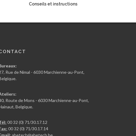
Conseils et instructions
CONTACT
Bureaux:
27, Rue de Nimal - 6030 Marchienne-au-Pont,
Belgique.
Ateliers:
40, Route de Mons - 6030 Marchienne-au-Pont,
Hainaut, Belgique.
Tél:
00 32 (0) 71/30.17.12
Fax:
00 32 (0) 71/30.17.14
Email:
abetech@abetech.be