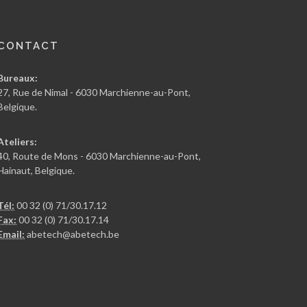
CONTACT
Bureaux:
27, Rue de Nimal - 6030 Marchienne-au-Pont,
Belgique.
Ateliers:
40, Route de Mons - 6030 Marchienne-au-Pont,
Hainaut, Belgique.
Tél:
00 32 (0) 71/30.17.12
Fax:
00 32 (0) 71/30.17.14
Email:
abetech@abetech.be