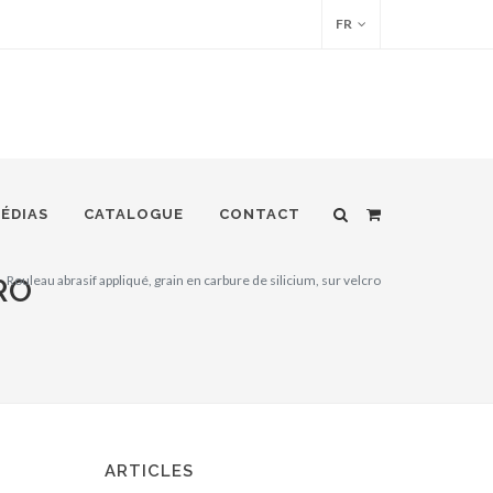
FR
ÉDIAS
CATALOGUE
CONTACT
Rouleau abrasif appliqué, grain en carbure de silicium, sur velcro
RO
ARTICLES