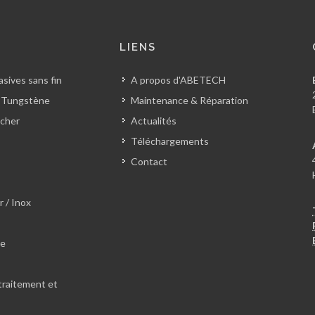
S
LIENS
sives sans fin
A propos d'ABETECH
 Tungstène
Maintenance & Réparation
cher
Actualités
Téléchargements
Contact
r / Inox
le
traitement et