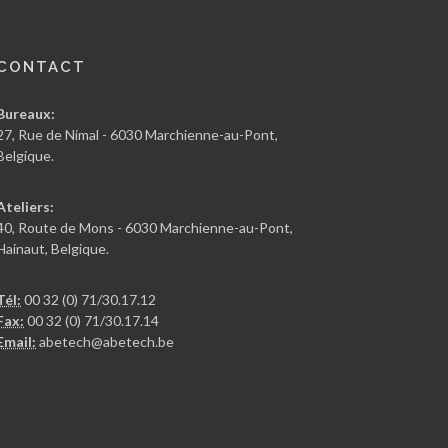
CONTACT
Bureaux:
27, Rue de Nimal - 6030 Marchienne-au-Pont,
Belgique.
Ateliers:
40, Route de Mons - 6030 Marchienne-au-Pont,
Hainaut, Belgique.
Tél:
00 32 (0) 71/30.17.12
Fax:
00 32 (0) 71/30.17.14
Email:
abetech@abetech.be