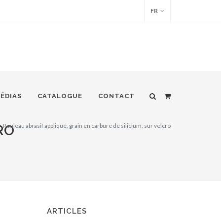
FR
ÉDIAS
CATALOGUE
CONTACT
Rouleau abrasif appliqué, grain en carbure de silicium, sur velcro
RO
ARTICLES