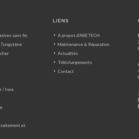
S
LIENS
sives sans fin
A propos d'ABETECH
 Tungstène
Maintenance & Réparation
cher
Actualités
Téléchargements
Contact
r / Inox
le
traitement et