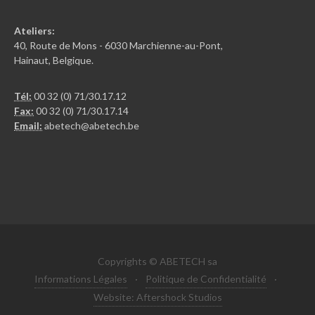
Ateliers:
40, Route de Mons - 6030 Marchienne-au-Pont,
Hainaut, Belgique.
Tél:
00 32 (0) 71/30.17.12
Fax:
00 32 (0) 71/30.17.14
Email:
abetech@abetech.be
Copyrights © ABETECH sa
Informations Légales
·
Politique de Confidentialité
·
Website: Aftershock Studios