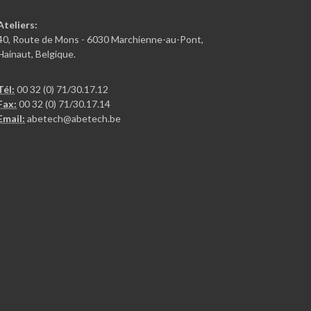
Ateliers:
40, Route de Mons - 6030 Marchienne-au-Pont,
Hainaut, Belgique.
Tél:
00 32 (0) 71/30.17.12
Fax:
00 32 (0) 71/30.17.14
Email:
abetech@abetech.be