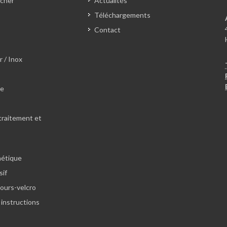
cher
Actualités
Téléchargements
Contact
r / Inox
le
traitement et
hétique
sif
lours-velcro
 instructions