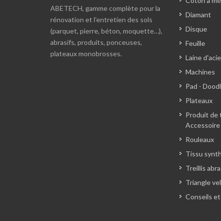
Coton à mé
ABETECH, gamme complète pour la
Diamant
rénovation et l’entretien des sols
Disque
(parquet, pierre, béton, moquette…),
abrasifs, produits, ponceuses,
Feuille
plateaux monobrosses.
Laine d'acie
Machines
Pad - Dood
Plateaux
Produit de 
Accessoire
Rouleaux
Tissu synt
Treillis abra
Triangle ve
Conseils et