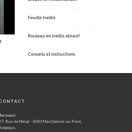
Feuille treillis
Rouleau en treillis abrasif
f
Conseils et instructions
CONTACT
Bureaux:
27, Rue de Nimal - 6030 Marchienne-au-Pont,
Belgique.