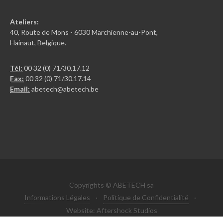
Ateliers:
40, Route de Mons - 6030 Marchienne-au-Pont,
Hainaut, Belgique.
Tél:
00 32 (0) 71/30.17.12
Fax:
00 32 (0) 71/30.17.14
Email:
abetech@abetech.be
Copyrights © ABETECH sa
Informations Légales
·
Politique de Confidentialité
·
Website: Aftershock Studios