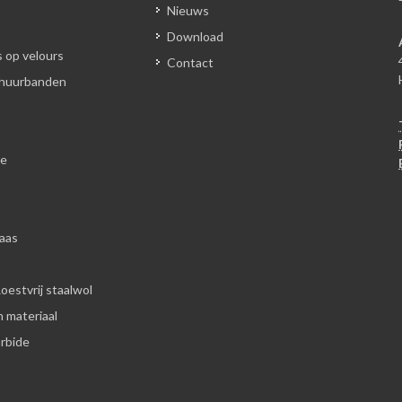
Nieuws
Download
 op velours
Contact
chuurbanden
le
aas
Roestvrij staalwol
 materiaal
rbide