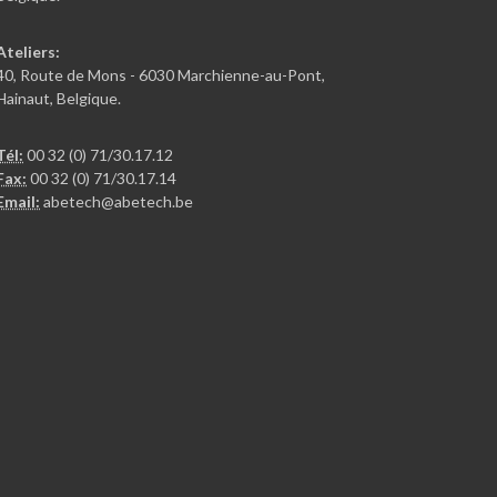
Ateliers:
40, Route de Mons - 6030 Marchienne-au-Pont,
Hainaut, Belgique.
Tél:
00 32 (0) 71/30.17.12
Fax:
00 32 (0) 71/30.17.14
Email:
abetech@abetech.be