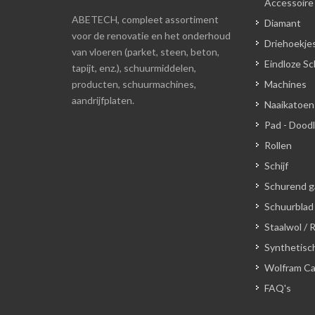
Accessoire
ABETECH, compleet assortiment
Diamant
voor de renovatie en het onderhoud
Driehoekjes
van vloeren (parket, steen, beton,
Eindloze S
tapijt, enz.), schuurmiddelen,
producten, schuurmachines,
Machines
aandrijfplaten.
Naaikatoen
Pad - Dood
Rollen
Schijf
Schurend g
Schuurblad
Staalwol / 
Synthetisch
Wolfram Ca
FAQ's