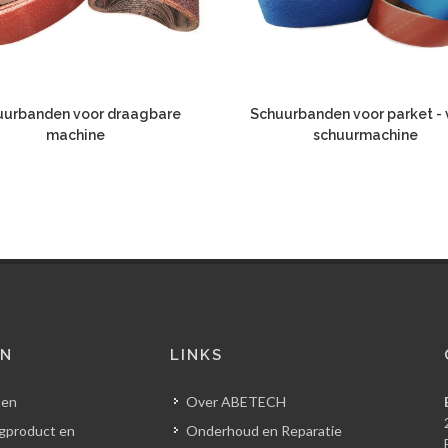
uurbanden voor draagbare
Schuurbanden voor parket - 
machine
schuurmachine
EN
LINKS
ten
Over ABETECH
gproduct en
Onderhoud en Reparatie