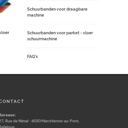
Schuurbanden voor draagbare
machine
vloer
Schuurbanden voor parket - vloer
schuurmachine
FAQ's
CONTACT
Bureaux:
27, Rue de Nimal - 6030 Marchienne-au-Pont,
Belgique.