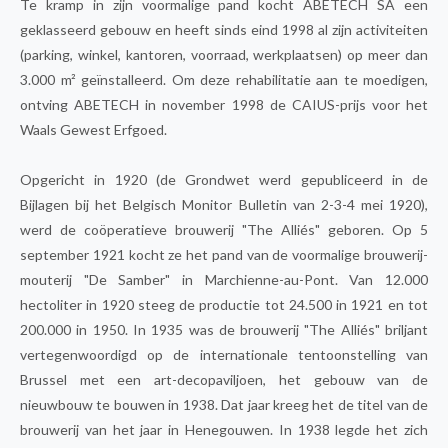
Te kramp in zijn voormalige pand kocht ABETECH SA een
geklasseerd gebouw en heeft sinds eind 1998 al zijn activiteiten
(parking, winkel, kantoren, voorraad, werkplaatsen) op meer dan
3.000 m² geïnstalleerd. Om deze rehabilitatie aan te moedigen,
ontving ABETECH in november 1998 de CAIUS-prijs voor het
Waals Gewest Erfgoed.
Opgericht in 1920 (de Grondwet werd gepubliceerd in de
Bijlagen bij het Belgisch Monitor Bulletin van 2-3-4 mei 1920),
werd de coöperatieve brouwerij "The Alliés" geboren. Op 5
september 1921 kocht ze het pand van de voormalige brouwerij-
mouterij "De Samber" in Marchienne-au-Pont. Van 12.000
hectoliter in 1920 steeg de productie tot 24.500 in 1921 en tot
200.000 in 1950. In 1935 was de brouwerij "The Alliés" briljant
vertegenwoordigd op de internationale tentoonstelling van
Brussel met een art-decopaviljoen, het gebouw van de
nieuwbouw te bouwen in 1938. Dat jaar kreeg het de titel van de
brouwerij van het jaar in Henegouwen. In 1938 legde het zich