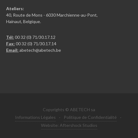
Ateliers:
40, Route de Mons - 6030 Marchienne-au-Pont,
Hainaut, Belgique.
Tél:
00 32 (0) 71/30.17.12
Fax:
00 32 (0) 71/30.17.14
Email:
abetech@abetech.be
Copyrights © ABETECH sa
Informations Légales
·
Politique de Confidentialité
·
Website: Aftershock Studios