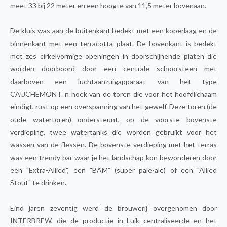
meet 33 bij 22 meter en een hoogte van 11,5 meter bovenaan.
De kluis was aan de buitenkant bedekt met een koperlaag en de
binnenkant met een terracotta plaat. De bovenkant is bedekt
met zes cirkelvormige openingen in doorschijnende platen die
worden doorboord door een centrale schoorsteen met
daarboven een luchtaanzuigapparaat van het type
CAUCHEMONT. n hoek van de toren die voor het hoofdlichaam
eindigt, rust op een overspanning van het gewelf. Deze toren (de
oude watertoren) ondersteunt, op de voorste bovenste
verdieping, twee watertanks die worden gebruikt voor het
wassen van de flessen. De bovenste verdieping met het terras
was een trendy bar waar je het landschap kon bewonderen door
een "Extra-Allied", een "BAM" (super pale-ale) of een "Allied
Stout" te drinken.
Eind jaren zeventig werd de brouwerij overgenomen door
INTERBREW, die de productie in Luik centraliseerde en het