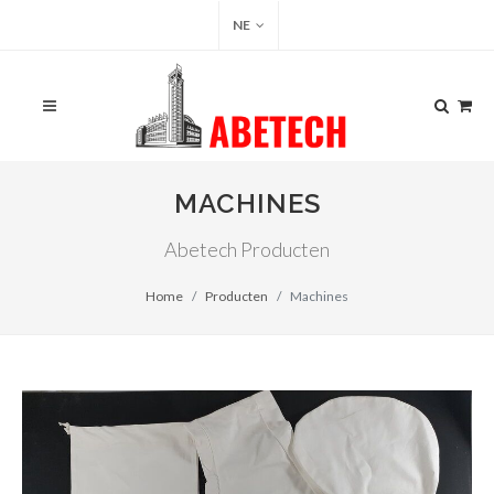
NE
MACHINES
Abetech Producten
Home
Producten
Machines