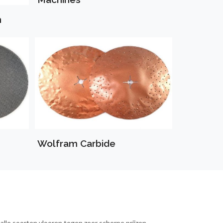
n
Wolfram Carbide
le soorten vloeren tegen zeer scherpe prijzen.