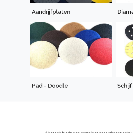
Aandrijfplaten
Diam
Pad - Doodle
Schijf
Abetech biedt een compleet assortiment schuur