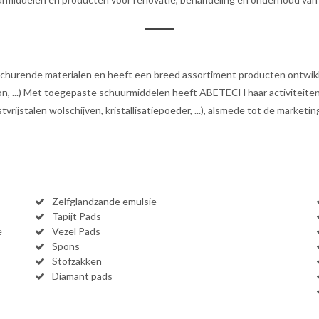
 schurende materialen en heeft een breed assortiment producten ontwikk
ton, ...) Met toegepaste schuurmiddelen heeft ABETECH haar activiteite
rijstalen wolschijven, kristallisatiepoeder, ...), alsmede tot de marketi
Zelfglandzande emulsie
Tapijt Pads
e
Vezel Pads
Spons
Stofzakken
Diamant pads