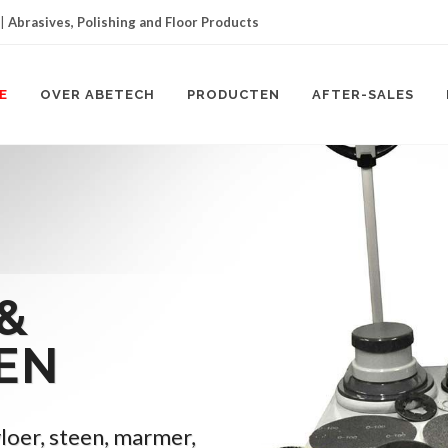
|
Abrasives, Polishing and Floor Products
E
OVER ABETECH
PRODUCTEN
AFTER-SALES
&
EN
vloer, steen, marmer,