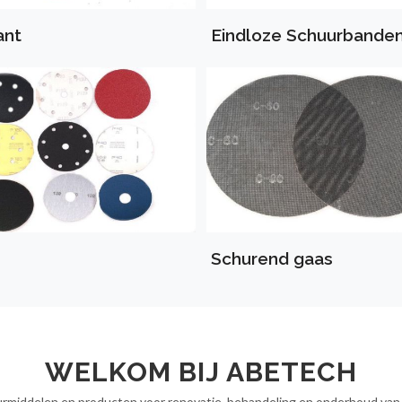
ant
Eindloze Schuurbande
Schurend gaas
WELKOM BIJ ABETECH
middelen en producten voor renovatie, behandeling en onderhoud van al