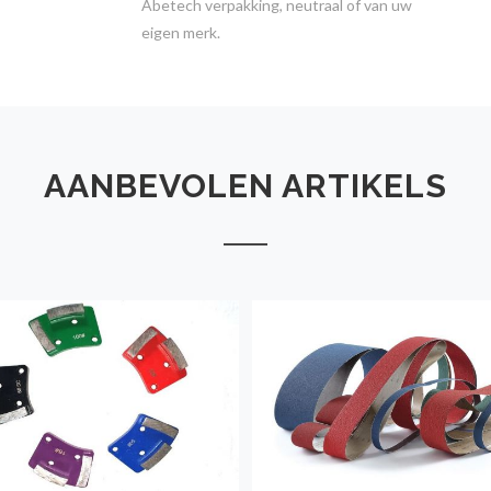
Abetech verpakking, neutraal of van uw
eigen merk.
AANBEVOLEN ARTIKELS